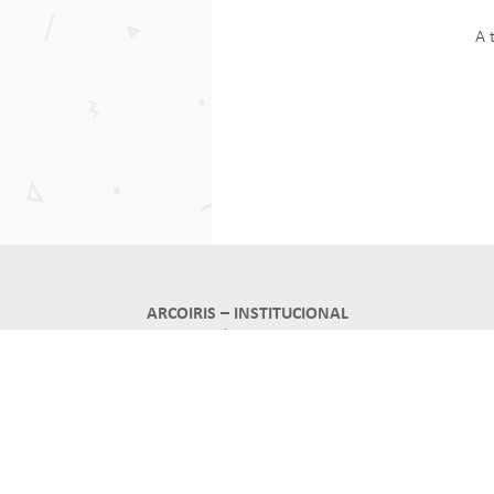
A 
ARCOIRIS – INSTITUCIONAL
45 N°1080 E/16 Y 17 – CEL: 221 2266586
QUIÉNES SOMOS
NUESTRO NOMBRE
PROPUESTA EDUCATIVA
CONSIDERACIONES TEÓRICAS
ACTUALIZACIÓN DOCENTE