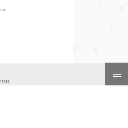
que
P 7383
2