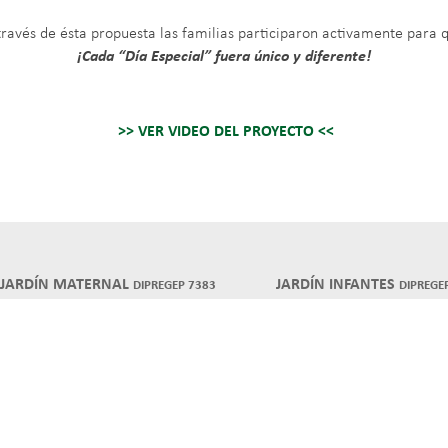
través de ésta propuesta las familias participaron activamente para 
¡Cada “Día Especial” fuera único y diferente!
>> VER VIDEO DEL PROYECTO <<
JARDÍN MATERNAL
JARDÍN INFANTES
DIPREGEP 7383
DIPREGE
45 N°1080 – TEL 0221 424 7072
45 N°1080 – TEL 0221 424 707
EL JARDÍN
EL JARDÍN
NUESTROS GRUPOS
JORNADA EDUCATIVA
SERVICIO COMEDOR
TALLERES
INSTALACIONES
SERVICIO DE COMEDOR
GALERÍA DE IMÁGENES
INSTALACIONES