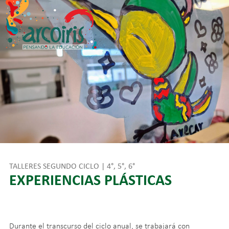
Skip
to
content
TALLERES SEGUNDO CICLO | 4°, 5°, 6°
EXPERIENCIAS PLÁSTICAS
Durante el transcurso del ciclo anual, se trabajará con