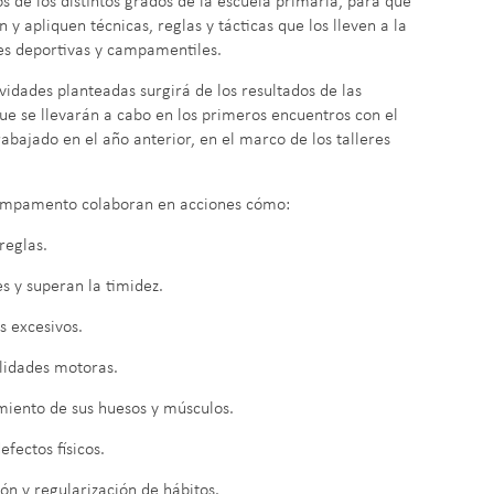
 de los distintos grados de la escuela primaria, para que
 y apliquen técnicas, reglas y tácticas que los lleven a la
es deportivas y campamentiles.
vidades planteadas surgirá de los resultados de las
que se llevarán a cabo en los primeros encuentros con el
abajado en el año anterior, en el marco de los talleres
campamento colaboran en acciones cómo:
reglas.
es y superan la timidez.
s excesivos.
lidades motoras.
miento de sus huesos y músculos.
efectos físicos.
ión y regularización de hábitos.