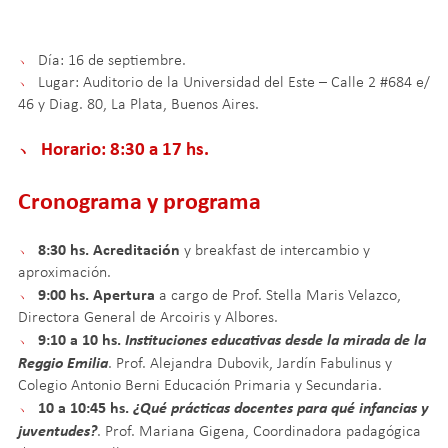
﹅
Día: 16 de septiembre.
﹅
Lugar: Auditorio de la Universidad del Este – Calle 2 #684 e/
46 y Diag. 80, La Plata, Buenos Aires.
﹅
Horario: 8:30 a 17 hs.
Cronograma y programa
8:30 hs.
Acreditación
﹅
y breakfast de intercambio y
aproximación.
9:00 hs. Apertura
﹅
a cargo de Prof. Stella Maris Velazco,
Directora General de Arcoiris y Albores.
9:10 a 10 hs.
Instituciones educativas desde la mirada de la
﹅
Reggio Emilia
. Prof. Alejandra Dubovik, Jardín Fabulinus y
Colegio Antonio Berni Educación Primaria y Secundaria.
10 a 10:45 hs.
¿Qué prácticas docentes para qué infancias y
﹅
juventudes?
. Prof. Mariana Gigena, Coordinadora padagógica